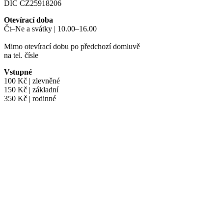
DIČ CZ25918206
Otevírací doba
Čt–Ne a svátky | 10.00–16.00
Mimo otevírací dobu po předchozí domluvě
na tel. čísle
+420 724 063 041
Vstupné
100 Kč | zlevněné
150 Kč | základní
350 Kč | rodinné
Desiged by:
wwworks.cz