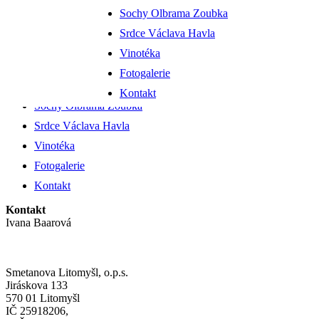
Přejít k obsahu
Sochy Olbrama Zoubka
Srdce Václava Havla
Zámecké sklepení
Vinotéka
smetanova litomyšl
Fotogalerie
Kontakt
Sochy Olbrama Zoubka
Srdce Václava Havla
Vinotéka
Fotogalerie
Kontakt
Kontakt
Ivana Baarová
+420 724 063 041
baarova@smetanovalitomysl.cz
Smetanova Litomyšl, o.p.s.
Jiráskova 133
570 01 Litomyšl
IČ 25918206,